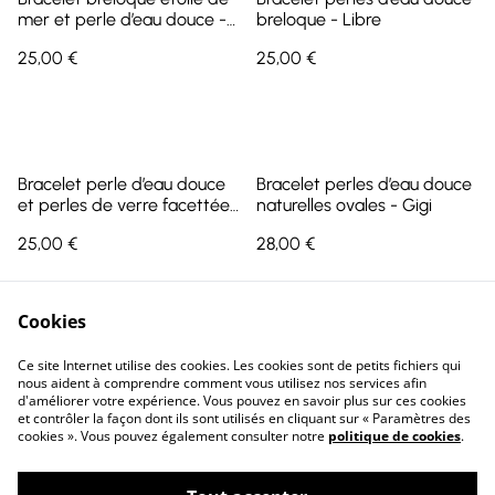
mer et perle d’eau douce -
breloque - Libre
Luna
25,00 €
25,00 €
Bracelet perle d’eau douce
Bracelet perles d’eau douce
et perles de verre facettées
naturelles ovales - Gigi
- Moana
25,00 €
28,00 €
Cookies
Ce site Internet utilise des cookies. Les cookies sont de petits fichiers qui
nous aident à comprendre comment vous utilisez nos services afin
d'améliorer votre expérience. Vous pouvez en savoir plus sur ces cookies
et contrôler la façon dont ils sont utilisés en cliquant sur « Paramètres des
cookies ». Vous pouvez également consulter notre
politique de cookies
.
L'atelier ♡
FAQ
Contact
CGV
Politique de